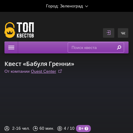
Город:
Зеленоград
Квесты
Квест «Бабуля Гренни»
Рейтинги
От компании
Quest Center
На карте
2-16
чел.
60
мин.
4
/ 10
8+