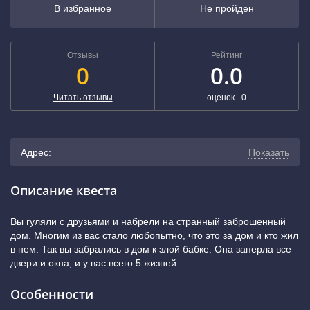
В избранное
Не пройден
Отзывы
Рейтинг
0
0.0
Читать отзывы
оценок -
0
Адрес:
Показать
г. посёлок городского типа Андреевка, 42В/1 (4 минуты
Описание квеста
пешком от остановки «16-й микрорайон»)
(показать на
Вы гуляли с друзьями и набрели на странный заброшенный
дом. Многим из вас стало любопытно, что это за дом и кто жил
карте)
в нем. Так вы забрались в дом к злой бабке. Она заперла все
двери и окна, и у вас всего 5 жизней.
Особенности