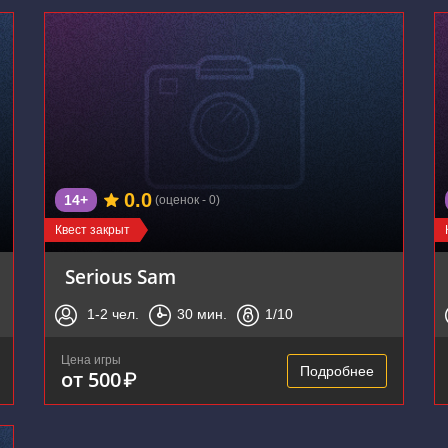
0.0
14+
(оценок - 0)
Квест закрыт
Serious Sam
1-2
чел.
30
мин.
1
/10
Цена игры
Подробнее
от 500
₽