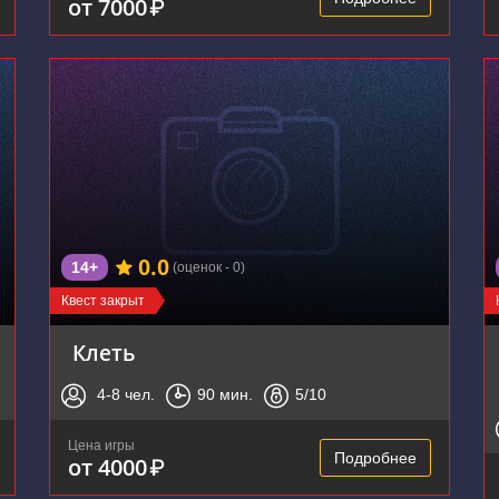
от 7000
₽
0.0
14+
(оценок - 0)
Квест закрыт
Клеть
4-8
чел.
90
мин.
5
/10
Цена игры
Подробнее
от 4000
₽