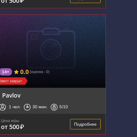
от 500
₽
0.0
14+
(оценок - 0)
Квест закрыт
Pavlov
1
чел.
30
мин.
5
/10
Цена игры
Подробнее
от 500
₽