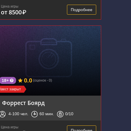
Цена игры
Подробнее
от 8500
₽
0.0
18+
(оценок - 0)
Квест закрыт
Форрест Боярд
4-100
чел.
60
мин.
0
/10
Цена игры
Подробнее