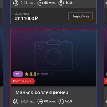
2-16
чел.
60
мин.
4
/10
Цена игры
Подробнее
от 11000
₽
0.0
12+
(оценок - 0)
Квест закрыт
Маньяк-коллекционер
2-10
чел.
60
мин.
5
/10