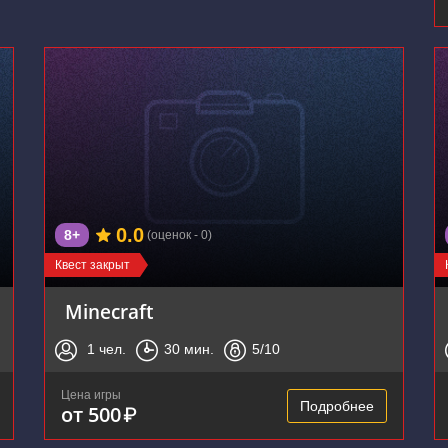
0.0
8+
(оценок - 0)
Квест закрыт
Minecraft
1
чел.
30
мин.
5
/10
Цена игры
Подробнее
от 500
₽