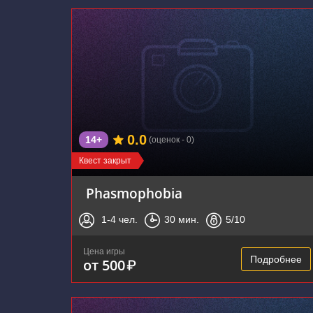
0.0
14+
(оценок - 0)
Квест закрыт
Phasmophobia
1-4
чел.
30
мин.
5
/10
Цена игры
Подробнее
от 500
₽