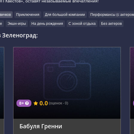
ОП Квестов», оставят незабываемые впечатления!
вичков
Приключения
Для большой компании
Перформансы (с актером
е
Экшн-игры
На день рождения
С зоной отдыха
Без актеров
 Зеленоград:
г. посёлок городского типа Андреевка, 42В/1
0.0
8+
(оценок - 0)
Бабуля Гренни