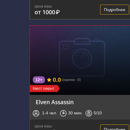
Цена игры
Подробнее
от 1000
₽
0.0
12+
(оценок - 0)
Квест закрыт
Elven Assassin
1-4
чел.
30
мин.
5
/10
Цена игры
Подробнее