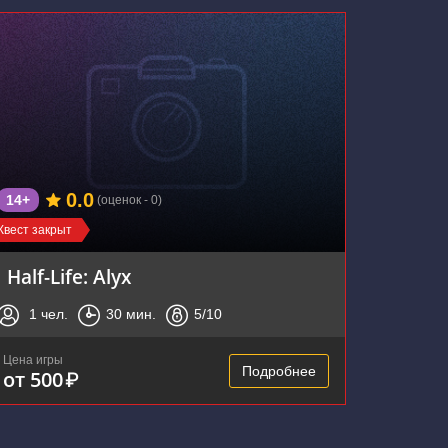
0.0
14+
(оценок - 0)
Квест закрыт
Half-Life: Alyx
1
чел.
30
мин.
5
/10
Цена игры
Подробнее
от 500
₽