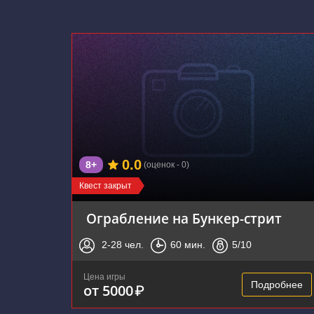
0.0
8+
(оценок - 0)
Квест закрыт
Ограбление на Бункер-стрит
2-28
чел.
60
мин.
5
/10
Цена игры
Подробнее
от 5000
₽