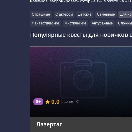
новичков, забронировать которые Вы можете на «Т
Страшные
С актером
Детские
Семейные
Для но
Фантастические
Мистические
Антуражные
Сложны
Популярные квесты для новичков в
г. Зеленоград, Панфиловский проспект, 6А
0.0
8+
(оценок - 0)
Лазертаг