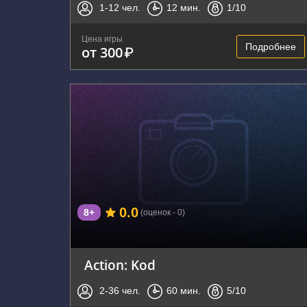
1-12
чел.
12
мин.
1
/10
Цена игры
Подробнее
от 300
₽
г. Зеленоград, Панфиловский проспект, 6А
0.0
8+
(оценок - 0)
Action: Kod
2-36
чел.
60
мин.
5
/10