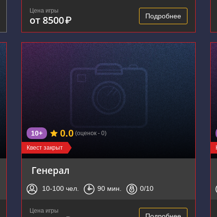
Цена игры
Подробнее
от 8500
₽
0.0
10+
(оценок - 0)
Квест закрыт
Генерал
10-100
чел.
90
мин.
0
/10
Цена игры
Подробнее