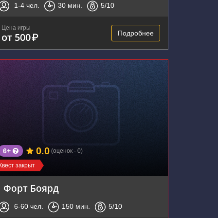
1-4
чел.
30
мин.
5
/10
Цена игры
Подробнее
от 500
₽
0.0
6+
(оценок - 0)
Квест закрыт
Форт Боярд
6-60
чел.
150
мин.
5
/10