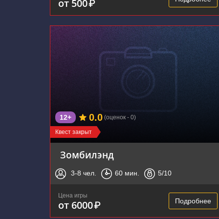
от 500
₽
0.0
12+
(оценок - 0)
Квест закрыт
Зомбилэнд
3-8
чел.
60
мин.
5
/10
Цена игры
Подробнее
от 6000
₽