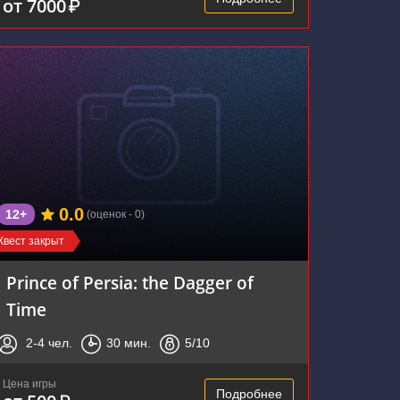
от 7000
₽
0.0
12+
(оценок - 0)
Квест закрыт
Prince of Persia: the Dagger of
Time
2-4
чел.
30
мин.
5
/10
Цена игры
Подробнее