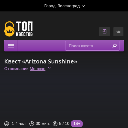
Город:
Зеленоград
Квесты
Квест «Arizona Sunshine»
Рейтинги
От компании
Мегазар
На карте
1-4
чел.
30
мин.
5
/ 10
14+