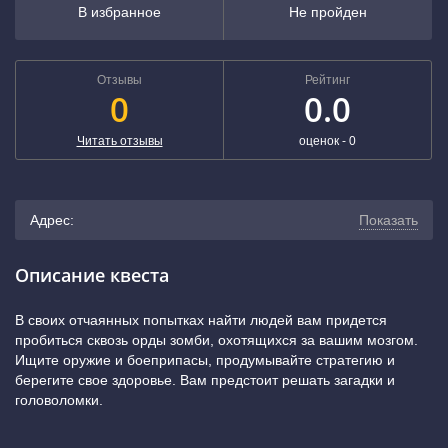
В избранное
Не пройден
Отзывы
Рейтинг
0
0.0
Читать отзывы
оценок -
0
Адрес:
Показать
г. Зеленоград, Панфиловский проспект, 6А (ТЦ
Описание квеста
«Панфиловский», -1-й этаж)
(показать на карте)
В своих отчаянных попытках найти людей вам придется
пробиться сквозь орды зомби, охотящихся за вашим мозгом.
Ищите оружие и боеприпасы, продумывайте стратегию и
берегите свое здоровье. Вам предстоит решать загадки и
головоломки.