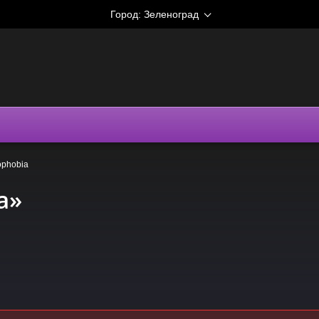
Город:
Зеленоград
phobia
a»