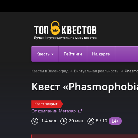
Квесты
Рейтинги
На карте
Квесты в Зеленоград
Виртуальная реальность
Phasmo
Квест «Phasmophobi
Квест закрыт
От компании
Мегазар
1-4
чел.
30
мин.
5
/ 10
14+