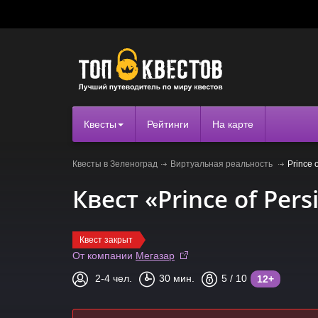
Квесты
Рейтинги
На карте
Квесты в Зеленоград
Виртуальная реальность
Prince 
Квест «Prince of Pers
Квест закрыт
От компании
Мегазар
2-4
чел.
30
мин.
5
/ 10
12+